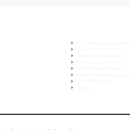
D TAXATEUR
MEER OVER
VvE herbouwwaarde taxatie
Taxatie herbouwwaarde
ber
Taxateur herbouwwaarde
V
Herbouwwaarde taxatie
aan
Herbouwwaarde taxateur
in
Herbouwwaarde bedrijfspan
Over JRM Advies
Contact