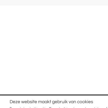
SOCIAL MEDIA
ERKEN
Volg ons op social media.
© 2026 - JRM Advies -
Uw VvE taxateur
Deze website maakt gebruik van cookies