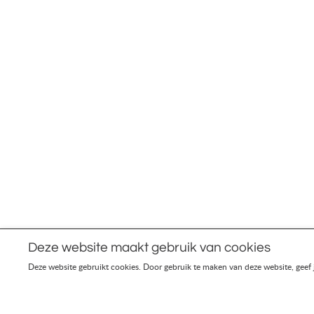
SOCIAL MEDIA
ERKEN
Volg ons op social media.
© 2026 - JRM Advies -
Uw VvE taxateur
Deze website maakt gebruik van cookies
Deze website gebruikt cookies. Door gebruik te maken van deze website, geef 