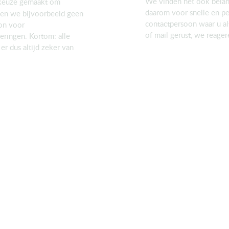
We vinden het ook belan
keuze gemaakt om
daarom voor snelle en pe
ebben we bijvoorbeeld geen
contactpersoon waar u alt
oon voor
of mail gerust, we reager
eringen. Kortom: alle
er dus altijd zeker van