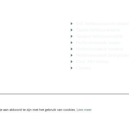
D TAXATEUR
MEER OVER
VvE herbouwwaarde taxatie
Taxatie herbouwwaarde
ber
Taxateur herbouwwaarde
V
Herbouwwaarde taxatie
aan
Herbouwwaarde taxateur
in
Herbouwwaarde bedrijfspan
Over JRM Advies
Contact
je aan akkoord te zijn met het gebruik van cookies.
Lees meer