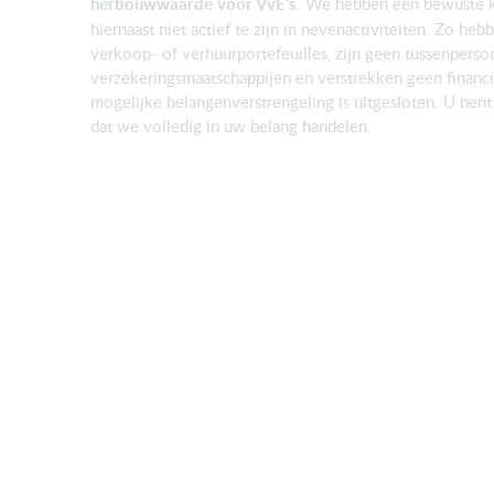
herbouwwaarde voor VvE's
. We hebben een bewuste 
hiernaast niet actief te zijn in nevenactiviteiten. Zo h
verkoop- of verhuurportefeuilles, zijn geen tussenpers
verzekeringsmaatschappijen en verstrekken geen financi
mogelijke belangenverstrengeling is uitgesloten. U bent 
dat we volledig in uw belang handelen.