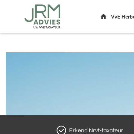
Home
VvE Herb
Erkend Nrvt-taxateur