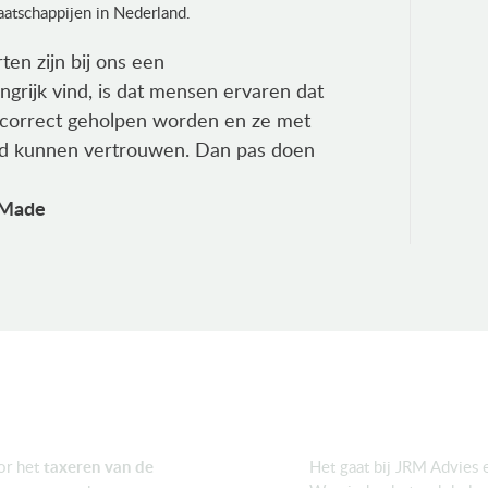
atschappijen in Nederland.
en zijn bij ons een
ngrijk vind, is dat mensen ervaren dat
en correct geholpen worden en ze met
id kunnen vertrouwen. Dan pas doen
 Made
Met plezier
oor het
taxeren van de
Het gaat bij JRM Advies 