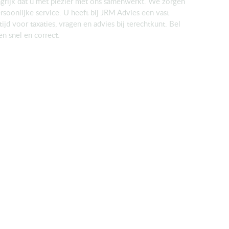
grijk dat u met plezier met ons samenwerkt. We zorgen
rsoonlijke service. U heeft bij JRM Advies een vast
ijd voor taxaties, vragen en advies bij terechtkunt. Bel
en snel en correct.