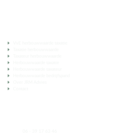
MEER OVER
VvE herbouwwaarde taxatie
Taxatie herbouwwaarde
berekenen
Taxateur herbouwwaarde
VVE
Herbouwwaarde taxatie
aanvragen
Herbouwwaarde taxateur
inschakelen
Herbouwwaarde bedrijfspand
Over JRM Advies
Contact
CONTACT
Meeuwenlaan 5
4921 VK Made
Mobiel
06 - 39 17 63 46