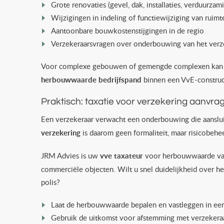
Grote renovaties (gevel, dak, installaties, verduurzam
Wijzigingen in indeling of functiewijziging van ruimt
Aantoonbare bouwkostenstijgingen in de regio
Verzekeraarsvragen over onderbouwing van het verz
Voor complexe gebouwen of gemengde complexen kan aan
herbouwwaarde bedrijfspand
binnen een VvE-construc
Praktisch: taxatie voor verzekering aanvra
Een verzekeraar verwacht een onderbouwing die aanslui
verzekering
is daarom geen formaliteit, maar risicobehee
JRM Advies is uw
vve taxateur
voor herbouwwaarde van
commerciële objecten. Wilt u snel duidelijkheid over 
polis?
Laat de herbouwwaarde bepalen en vastleggen in een 
Gebruik de uitkomst voor afstemming met verzekeraa