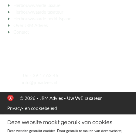
Herbouwwaarde taxatie
aanvragen
Herbouwwaarde taxateur
inschakelen
Herbouwwaarde bedrijfspand
Over JRM Advies
Contact
CONTACT
Meeuwenlaan 5
4921 VK Made
Mobiel
06 - 39 17 63 46
E-mail
info@jrmadvies.nl
© 2026 - JRM Advies -
Uw VvE taxateur
Privacy- en cookiebeleid
Deze website maakt gebruik van cookies
Deze website gebruikt cookies. Door gebruik te maken van deze website,