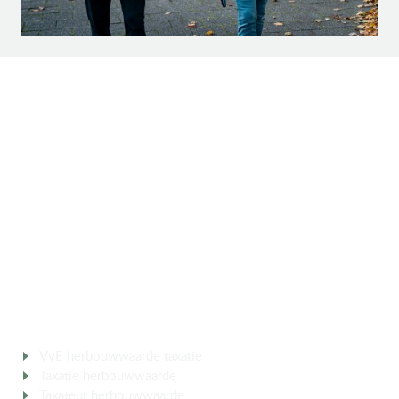
SOCIAL MEDIA
Volg ons op social media.
ERKEND TAXATEUR
MEER OVER
VvE herbouwwaarde taxatie
Taxatie herbouwwaarde
berekenen
Taxateur herbouwwaarde
VVE