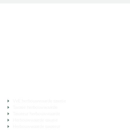
SOCIAL MEDIA
Volg ons op social media.
ERKEND TAXATEUR
MEER OVER
VvE herbouwwaarde taxatie
Taxatie herbouwwaarde
berekenen
Taxateur herbouwwaarde
VVE
Herbouwwaarde taxatie
aanvragen
Herbouwwaarde taxateur
inschakelen